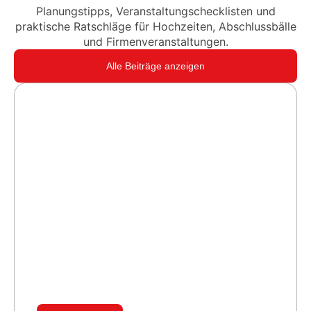
Planungstipps, Veranstaltungschecklisten und
praktische Ratschläge für Hochzeiten, Abschlussbälle
und Firmenveranstaltungen.
Alle Beiträge anzeigen
K.O. in Runde 1 – Profi-Boxen live
bei der AHI EVENTLOCATION in
Ratingen
Ratingen als Schauplatz eines Profi-
Boxkampfes – was klingt wie eine
Ausnahme, war bei der AHI...