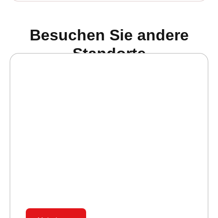
Besuchen Sie andere
Standorte
Erkunden Sie Ihre Traumlocation
jederzeit – Virtuell & Interaktiv
Sparen Sie Zeit und gewinnen Sie absolute
Planungssicherheit. Mit unserem
hochauflösenden 3D-Rundgang besichtigen
Sie jeden...