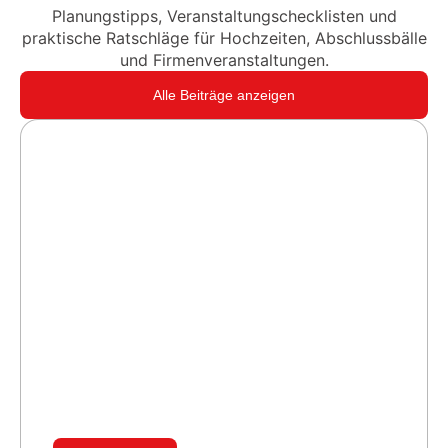
Planungstipps, Veranstaltungschecklisten und
praktische Ratschläge für Hochzeiten, Abschlussbälle
und Firmenveranstaltungen.
Alle Beiträge anzeigen
K.O. in Runde 1 – Profi-Boxen live
bei der AHI EVENTLOCATION in
Ratingen
Ratingen als Schauplatz eines Profi-
Boxkampfes – was klingt wie eine
Ausnahme, war bei der AHI...